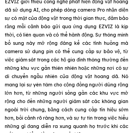
EZVIZ giới thiệu công nghệ phát hiện động vật hoang
dã sử dụng AI, cho phép dòng camera Pro nhận diện
sự có mặt của động vật trong thời gian thực, đảm bảo
rằng mỗi cảnh báo gửi qua ứng dụng EZVIZ là kịp
thời, có liên quan và có thể hành động. Sự thông minh
bổ sung này mở rộng đáng kể các tình huống mà
camera sử dụng pin có thể cung cấp sự bảo vệ, từ
việc giám sát trong các hộ gia đình thông thường đến
những khu vực gần thiên nhiên hoặc những nơi có sự
di chuyển ngẫu nhiên của động vật hoang dã. Nó
mang lại sự yên tâm cho cộng đồng người dùng rộng
lớn hơn, từ những người sống gần các khu vực mở
rộng cho đến những người giám sát các không gian
ngoài trời chung, bằng cách cung cấp tín hiệu sớm
hơn, bối cảnh rõ ràng hơn, và sự tự tin trong việc hiểu
những gì đang diễn ra xung quanh họ trước khi các