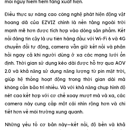
mối nguy hiểm tiềm tàng xuất hiện.
Điều thực sự nâng cao công nghệ phát hiện động vật
hoang dã của EZVIZ chính là nền tảng ngoài trời
mạnh mẽ hơn được tích hợp vào dòng sản phẩm. Kết
nối đáng tin cậy là ưu tiên hàng đầu: với Wi-Fi 6 và 4G
chuyển đổi tự động, camera vẫn giữ kết nối và phản
hồi ngay cả khi người dùng ở xa các mạng lưới ổn
định. Thời gian sử dụng kéo dài được hỗ trợ qua AOV
2.0 và khả năng sử dụng năng lượng từ pin mặt trời,
giúp hệ thống hoạt động trong thời gian dài mà
không cần bảo trì nhiều. Và với khả năng chụp hình độ
nét cao kết hợp với cơ chế xoay mượt mà và xa, các
camera này cung cấp một cái nhìn rộng hơn và chi
tiết hơn về môi trường xung quanh.
Những yếu tố cơ bản này—kết nối, độ bền và khả