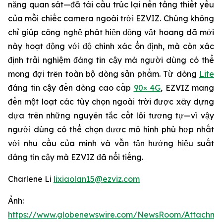
năng quan sát—đã tái cấu trúc lại nền tảng thiết yếu
của mỗi chiếc camera ngoài trời EZVIZ. Chúng không
chỉ giúp công nghệ phát hiện động vật hoang dã mới
này hoạt động với độ chính xác ổn định, mà còn xác
định trải nghiệm đáng tin cậy mà người dùng có thể
mong đợi trên toàn bộ dòng sản phẩm. Từ dòng
Lite
đáng tin cậy đến dòng cao cấp
90× 4G
, EZVIZ mang
đến một loạt các tùy chọn ngoài trời được xây dựng
dựa trên những nguyên tắc cốt lõi tương tự—vì vậy
người dùng có thể chọn được mô hình phù hợp nhất
với nhu cầu của mình và vẫn tận hưởng hiệu suất
đáng tin cậy mà EZVIZ đã nổi tiếng.
Charlene Li
lixiaolan15@ezviz.com
Ảnh:
https://www.globenewswire.com/NewsRoom/Attachme