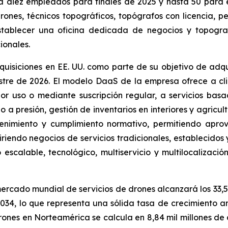
 diez empleados para finales de 2025 y hasta 50 para el
drones, técnicos topográficos, topógrafos con licencia, 
establecer una oficina dedicada de negocios y topogr
ionales.
isiciones en EE. UU. como parte de su objetivo de adqu
estre de 2026. El modelo DaaS de la empresa ofrece a c
r uso o mediante suscripción regular, a servicios bas
 a presión, gestión de inventarios en interiores y agricul
ntenimiento y cumplimiento normativo, permitiendo aprov
endo negocios de servicios tradicionales, establecidos y 
scalable, tecnológico, multiservicio y multilocalización
mercado mundial de servicios de drones alcanzará los 33,5
 2034, lo que representa una sólida tasa de crecimiento
rones en Norteamérica se calcula en 8,84 mil millones de