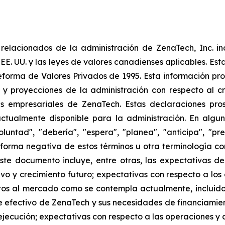
elacionados de la administración de ZenaTech, Inc. in
 EE. UU. y las leyes de valores canadienses aplicables. Est
eforma de Valores Privados de 1995. Esta información pr
 y proyecciones de la administración con respecto al cr
 empresariales de ZenaTech. Estas declaraciones prosp
ctualmente disponible para la administración. En algun
luntad", "debería", "espera", "planea", "anticipa", "pr
la forma negativa de estos términos u otra terminología 
ste documento incluye, entre otras, las expectativas de
tivo y crecimiento futuro; expectativas con respecto a los
s al mercado como se contempla actualmente, incluidos
 efectivo de ZenaTech y sus necesidades de financiamien
jecución; expectativas con respecto a las operaciones y co