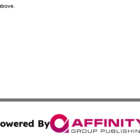
 above.
owered By