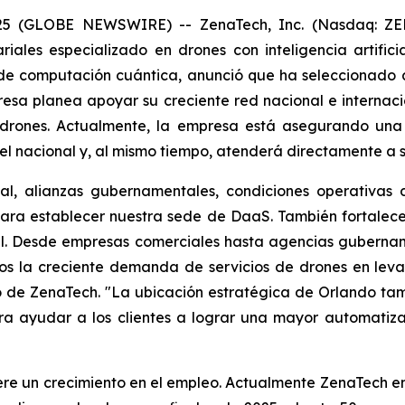
025 (GLOBE NEWSWIRE) -- ZenaTech, Inc. (Nasdaq: ZEN
iales especializado en drones con inteligencia artifici
 de computación cuántica, anunció que ha seleccionado
esa planea apoyar su creciente red nacional e internacio
 drones. Actualmente, la empresa está asegurando una
l nacional y, al mismo tiempo, atenderá directamente a sus
al, alianzas gubernamentales, condiciones operativas 
ara establecer nuestra sede de DaaS. También fortalece 
al. Desde empresas comerciales hasta agencias gubernam
mos la creciente demanda de servicios de drones en leva
ivo de ZenaTech. "La ubicación estratégica de Orlando ta
ra ayudar a los clientes a lograr una mayor automatiza
re un crecimiento en el empleo. Actualmente ZenaTech em