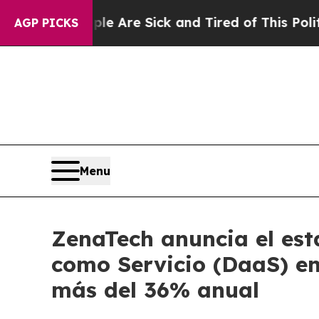
People Are Sick and Tired of This Politics of Hat
AGP PICKS
Menu
ZenaTech anuncia el est
como Servicio (DaaS) en
más del 36% anual