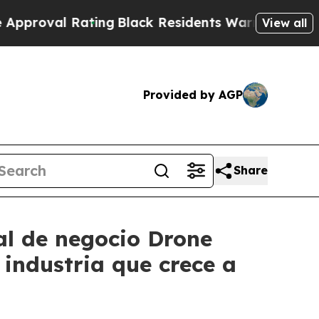
 Rating
Black Residents Warned of Abusive Cops f
View all
Provided by AGP
Share
al de negocio Drone
industria que crece a