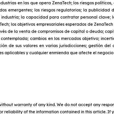
dustrias en las que opera ZenaTech; los riesgos políticos
os emergentes; los riesgos regulatorios; la publicidad 
 industria; la capacidad para contratar personal clave; l
Tech; los objetivos empresariales esperados de ZenaTec
és de la venta de compromisos de capital o deuda; capita
 contemplada; cambios en los mercados objetivo; ince
ación de sus valores en varias jurisdicciones; gestión del
iones aplicables y cualquier enmienda que afecte el negoc
without warranty of any kind. We do not accept any responsib
r reliability of the information contained in this article. I