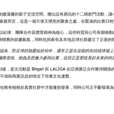
創建溫馨的親子交流空間。攤位設有易玩的十二碼射門活動，讓
念品。對很多家庭而言，這是一個方便又愜意的聚會之處，在緊湊的比賽
的活動以紀律、團隊合作及體育精神為核心，這些特質與公司長期推
錦標賽的節慶氣氛，同時也與家長及本地足球社群建立了正面的
認為，對足球的熱愛始於幼年，通常正是在這樣的街頭或球場上萌生
滿懷喜悅、抱負及想像力參與比賽，這些正是塑造美好未來的特
是次活動是 Bitget 與 LALIGA 在亞洲廣泛合作夥伴
，在不借助商業訊息的情況下培養文化連繫。
科技與文化唯有植根於真實社群中才能蓬勃發展，同時公司正不斷發