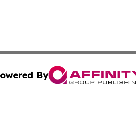
owered By
ubmit Press Release
Terms & Conditions
Copyright/DMCA
nc. dba Affinity Group Publishing & Jamaica Industry Onli
Cookie Settings / Your Privacy Choices