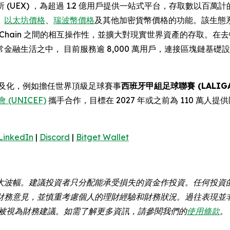
 (UEX) ，為超過 1.2 億用戶提供一站式平台，存取數以百萬
、
以太坊價格
、
瑞波幣價格
及其他加密貨幣價格的功能。該生態系
B Chain 之間的相互操作性，並擴大對現實世界資產的存取。在
金融生活之中， 目前服務逾 8,000 萬用戶，連接區塊鏈基
幣普及化，例如擔任世界頂級足球賽事
西班牙甲組足球聯賽 (LALIGA
(UNICEF)
攜手合作，目標在 2027 年或之前為 110 萬人提
LinkedIn
|
Discord
|
Bitget Wallet
大波幅。建議投資者只分配能承受損失的資金作投資。任何投資
財務意見，並慎重考慮個人的理財經驗和財務狀況。過往表現並
不應被視為財務建議。如需了解更多資訊，請參閱我們的
使用條款
。