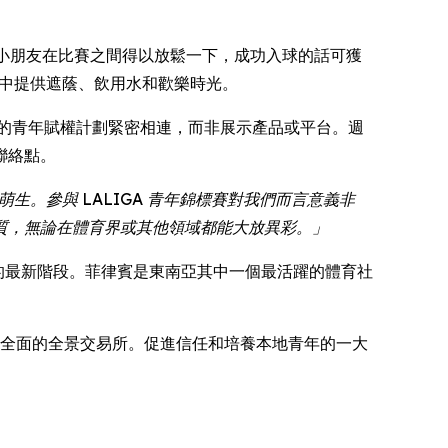
小朋友在比賽之間得以放鬆一下，成功入球的話可獲
日程中提供遮蔭、飲用水和歡樂時光。
動的青年賦權計劃緊密相連，而非展示產品或平台。週
聯絡點。
。參與 LALIGA 青年錦標賽對我們而言意義非
質，無論在體育界或其他領域都能大放異彩。」
關係的最新階段。菲律賓是東南亞其中一個最活躍的體育社
展為全面的全景交易所。促進信任和培養本地青年的一大