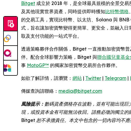
Bitget
成立於 2018 年，是全球最具規模的全景交易所
及其他現實世界資產，同時提供即時獲知
比特幣價格
的交易工具，實現比特幣、以太坊、Solana 與 BN
式，旨在讓加密貨幣變得更簡單、更安全，並融入日常
取及支付功能的一站式平台。
透過策略夥伴合作關係，Bitget 一直推動加密貨
伴。配合全球影響力策略，Bitget 與
聯合國兒童基金會 
事
MotoGP™
的獨家加密貨幣交易所合作夥伴。
如欲了解詳情，請瀏覽：
網站
|
Twitter
|
Telegram
|
傳媒查詢請聯絡：
media@bitget.com
風險提示：
數碼資產價格存在波動，並有可能出現巨
現，或投資本金有可能無法收回。請務必徵詢獨立的
Bitget 恕不承擔責任。本文中包含的一切內容均