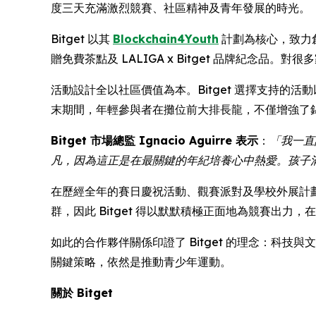
度三天充滿激烈競賽、社區精神及青年發展的時光。
Bitget 以其
Blockchain4Youth
計劃為核心，致力
贈免費茶點及 LALIGA x Bitget 品牌紀
活動設計全以社區價值為本。Bitget 選擇支持
末期間，年輕參與者在攤位前大排長龍，不僅增強了
Bitget 市場總監 Ignacio Aguirre 表示
：
「我一直
凡，因為這正是在最關鍵的年紀培養心中熱愛。孩子
在歷經全年的賽日慶祝活動、觀賽派對及學校外展計劃後，
群，因此 Bitget 得以默默積極正面地為競賽出力
如此的合作夥伴關係印證了 Bitget 的理念：
關鍵策略，依然是推動青少年運動。
關於 Bitget