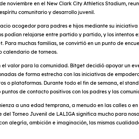
de noviembre en el New Clark City Athletics Stadium, reun
píritu comunitario y desarrollo juvenil.
pacio acogedor para padres e hijos mediante su iniciativa
s podían relajarse entre partido y partido, y los intentos
t. Para muchas familias, se convirtió en un punto de encue
 calendario de torneos.
el valor para la comunidad. Bitget decidió apoyar un even
cionadas de forma estrecha con las iniciativas de empoder
 o plataformas. Durante todo el fin de semana, el stand a
ó puntos de contacto positivos con los padres y las comuni
omienza a una edad temprana, a menudo en las calles o en
 del Torneo Juvenil de LALIGA significa mucho para nosot
on alegría, ambición e imaginación, las mismas cualidades 