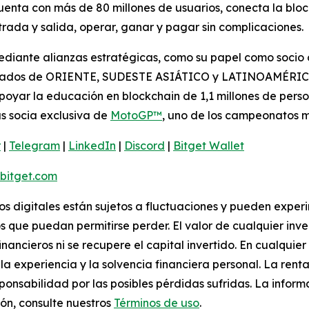
 cuenta con más de 80 millones de usuarios, conecta la blo
ada y salida, operar, ganar y pagar sin complicaciones.
iante alianzas estratégicas, como su papel como socio of
rcados de ORIENTE, SUDESTE ASIÁTICO y LATINOAMÉRICA. 
oyar la educación en blockchain de 1,1 millones de perso
s socia exclusiva de
MotoGP™
, uno de los campeonatos 
r
|
Telegram
|
LinkedIn
|
Discord
|
Bitget Wallet
itget.com
vos digitales están sujetos a fluctuaciones y pueden experi
s que puedan permitirse perder. El valor de cualquier inv
inancieros ni se recupere el capital invertido. En cualqui
a experiencia y la solvencia financiera personal. La renta
ponsabilidad por las posibles pérdidas sufridas. La infor
ón, consulte nuestros
Términos de uso
.