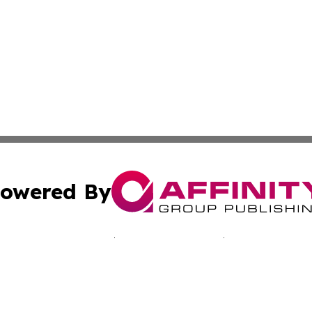
owered By
ubmit Press Release
Terms & Conditions
Copyright/DMCA
nc. dba Affinity Group Publishing & Jamaica Industry Onli
Cookie Settings / Your Privacy Choices