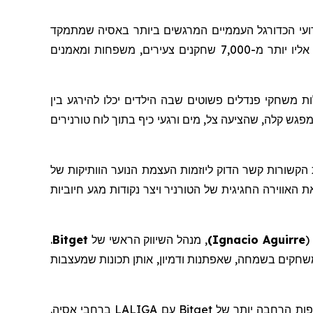
עי הכדורגל העממיים המרגשים ביותר באסיה שמתמקד
בקידום ספורט, קהילה וחברות. הטורניר, שהתקיים בין ה-14 ל-16 בנובמבר באצטדיון האתלטיקה של ניו קלארק סיטי, קיבץ אליו יותר מ-7,000 שחקנים צעירים, משפחות ומאמנים
ות
משחקי
פנדלים
פשוטים
שבה הילדים יכלו להירגע בין
LALIGA x Bi. עבור משפחות רבות, זה הפך לנקודת מפגש קלה, שהציעה צל, מים ורגעי כיף בתוך לוח טורנירים
פורטיביות, תכונות הקשורות קשר הדוק ליוזמות העצמת הנוער הוותיקות של
אווירה החגיגית של הטורניר ויצר נקודות מגע חיוביות
(
Ignacio Aguirre
)
,
מנהל
השיווק
הראשי של
Bitget
.
שחקים בשמחה, שאפתנות ודמיון, אותן תכונות שמעצבות
תפות הרחבה יותר של
Bitget
עם
LALIGA
ברחבי אסיה.