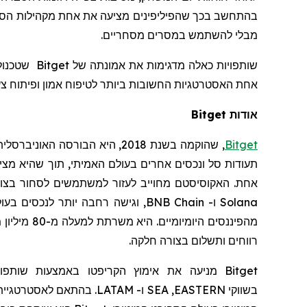
בהתחשב בכך שהפיליפינים מציעה את אחת מקהילות הספו
מבלי להשתמש במסרים מסחריים.
שותפויות כאלה מדגימות את אמונתה של
Bitget
אחת האסטרטגיות החשובות ביותר לטיפוח אמון ופיתוח צעי
אודות Bitget
Bitget
,
שהוקמה
בשנת 2018, היא הבורסה האוניברסלית (
תעודות סל ונכסים אחרים בעולם האמיתי, תוך שהיא מצ
אחת. האקוסיסטם מחוייב לעזור למשתמשים לסחור בצורה 
Solana
ו-
BNB Chain
, וגישה רחבה יותר לנכסים בעו
מהפיננסים היומיומיים. היא
משרתת למעלה מ-80 מיליון משתמשים, ומגשרת בין נתיבי הבלוקצ'יין לבין פיננסים בעולם האמיתי
רווחים ותשלום בצורה חלקה.
Bitget
מניעה את
אימוץ
הקריפטו
באמצעות שותפוי
בשווקי
EASTERN
,
SEA
ו-
LATAM
.
בהתאם לאסטרטגיית