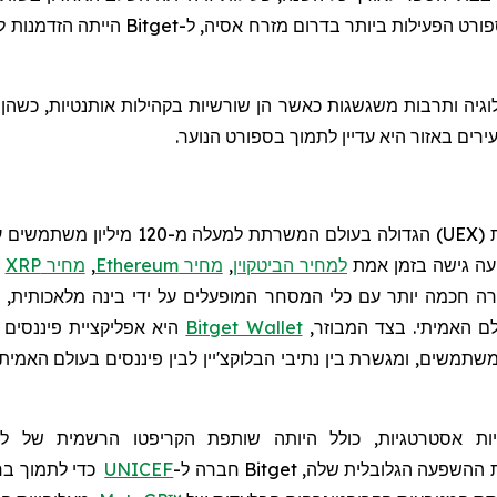
רט הפעילות ביותר בדרום מזרח אסיה, ל-
Bitget
הייתה הזדמנות ל
רים באזור היא עדיין לתמוך בספורט הנוער.
UEX
)
הגדולה בעולם המשרתת למעלה מ-120
מיליון משתמשים עם
יעה גישה בזמן אמת
למחיר הביטקוין
,
מחיר Ethereum
,
מחיר XRP
ו
חכמה יותר עם כלי המסחר המופעלים על ידי בינה מלאכותית, יכו
לם האמיתי. בצד המבוזר,
Bitget Wallet
היא אפליקציית פיננסים 
ות
אסטרטגיות, כולל היותה שותפת
הקריפטו
הרשמית של ליג
ההשפעה הגלובלית שלה,
Bitget
חברה
ל-
UNICEF
כדי לתמוך בח