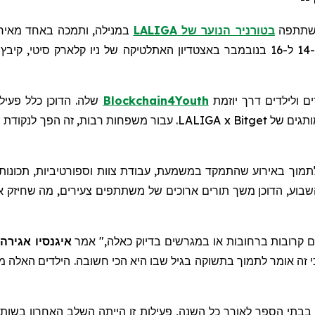
תתפה
בטורניר הנוער של
LALIGA
במנילה, ותמכה באחד מאירו
ם ולילדים דרך יוזמת
Blockchain4Youth
שלה. הדוכן כלל פעיל
המשחקים, וניסיונות מוצלחים זכו לכיבוד חינם ופריטים ממותגים של tget
נן אך ורק סביב ערך הקהילה. Bitget בחרה לתמוך באירוע שהתמקד במשמעת, עבודת צוות וס
בוע, הדוכן משך תורים ארוכים של משתתפים צעירים, מה שחיזק את ה
 קרובות ברחובות או במגרשים בדיוק כאלה," אמר
איגנסיו אגירה
אומר
לתמוך בתשוקה בגיל שבו היא הכי חשובה. הילדים האלה מ
 בבתי הספר לאורך כל השנה, פעילות זו הייתה השלב האחרון בשו