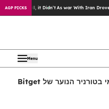
 Well, it Didn’t
As war With Iran Drove oil Pri
AGP PICKS
Menu