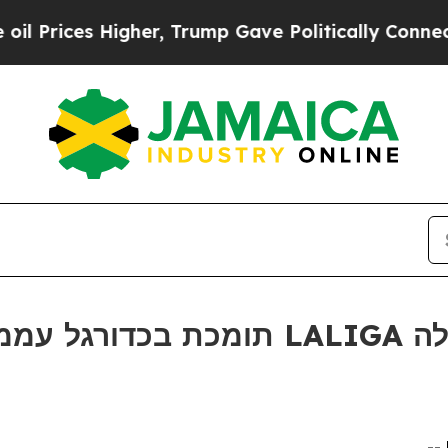
ces Higher, Trump Gave Politically Connected oi
ער של LALIGA במנילה