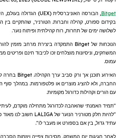
Bitget
, הבורסה האוניברסלית (
UEX
) הגדולה בעולם,
הש
לשלושה ימים של תחרות, רוח קהילתית ופיתוח נוער.
הנוכחות של
Bitget
התמקדה ביצירת מרחב מזמין להורי
עמוס.
האירוע תוכ
החברה, ולא להציג מוצרים או פלטפורמות. במהלך סוף הש
עם הורים וקהילות כדורגל מקומיות.
"תמיד האמנתי שהאהבה לכדורגל מתחילה מוקדם, לעיתים
"להיות חלק מטורניר הנוער של LALIGA חשוב לנו מאוד כי זה
עתיד גדול, בין אם בספורט או מעבר לו
".
לאחר חגיגות יום המשחק, מסיבות צפייה ויוזמות הסברה