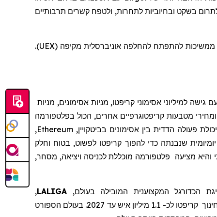
תרום בשקט ובחיוביות לתחרות, ולטפח קשרים תרבותיים
שטכנולוגיה ותרבות משגשגות כאשר הן שורשיות בקהילות אותנטיות, כשהן ממשיכות להתפתח להחלפה אוניברסלית מקיפה (UEX).
 גישה למיליוני אסימוני קריפטו, מניות אסימונים, מניות
מחירי מטבעות קריפטוגרפיים אחרים, הכול בפלטפורמה
לת פעולה הדדית בין אסימונים בביטקויין,
Ethereum
,
יומיומית שנבנתה כדי להפוך קריפטו לפשוט, בטוח וחלק
והיא
מצי
עה
פלטפורמה מוכללת לכניסה ויציאה, מסחר,
ת הכדורגל המקצוענית
המובילה בעולם,
LALIGA
,
ינוך
קריפטו לכ- 1.1 מיליון איש עד 2027.
בעולם הספורט